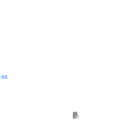
-86
Приложение
Мясной привоз